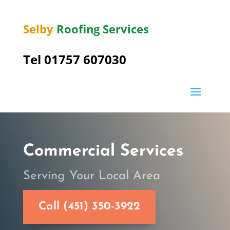
Selby
Roofing Services
Tel 01757 607030
Commercial Services
Serving Your Local Area
Call (451) 350-3922