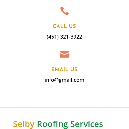

CALL US
(451) 321-3922

EMAIL US
info@gmail.com
Selby
Roofing Services